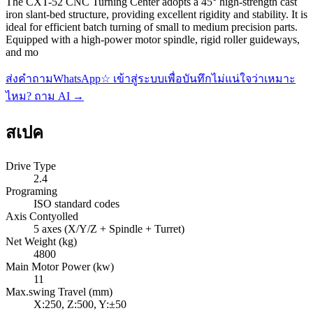
The CXT-52 CNC Turning Center adopts a 45° high-strength cast
iron slant-bed structure, providing excellent rigidity and stability. It is
ideal for efficient batch turning of small to medium precision parts.
Equipped with a high-power motor spindle, rigid roller guideways,
and mo
ส่งคำถาม
WhatsApp
☆
เข้าสู่ระบบเพื่อบันทึก
ไม่แน่ใจว่าเหมาะ
ไหม? ถาม AI
→
สเปค
Drive Type
2.4
Programing
ISO standard codes
Axis Contyolled
5 axes (X/Y/Z + Spindle + Turret)
Net Weight (kg)
4800
Main Motor Power (kw)
11
Max.swing Travel (mm)
X:250, Z:500, Y:±50