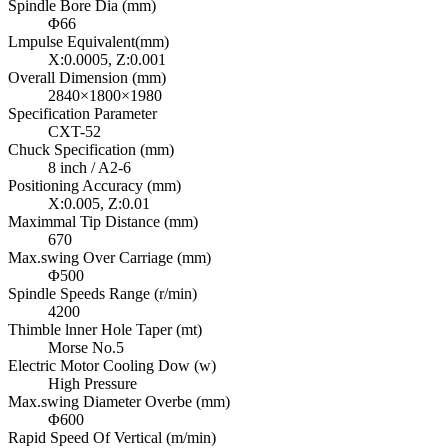
Spindle Bore Dia (mm)
Φ66
Lmpulse Equivalent(mm)
X:0.0005, Z:0.001
Overall Dimension (mm)
2840×1800×1980
Specification Parameter
CXT-52
Chuck Specification (mm)
8 inch / A2-6
Positioning Accuracy (mm)
X:0.005, Z:0.01
Maximmal Tip Distance (mm)
670
Max.swing Over Carriage (mm)
Φ500
Spindle Speeds Range (r/min)
4200
Thimble lnner Hole Taper (mt)
Morse No.5
Electric Motor Cooling Dow (w)
High Pressure
Max.swing Diameter Overbe (mm)
Φ600
Rapid Speed Of Vertical (m/min)