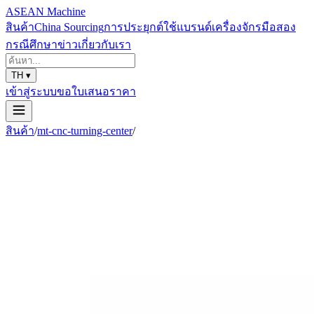
ASEAN
Machine
สินค้า
China Sourcing
การประยุกต์ใช้
แบรนด์
เครื่องจักรมือสอง
กรณีศึกษา
ข่าว
เกี่ยวกับเรา
TH
▾
เข้าสู่ระบบ
ขอใบเสนอราคา
สินค้า
/
mt-cnc-turning-center
/