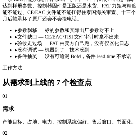
达到样册参数、控制器固件是正版还是水货、FAT 力矩与精度
能不能过、CE/EAC 文件能不能扛得住泰国海关审查、十三个
月后轴承坏了原厂还会不会接电话。
▸
参数飘移 — 标的参数和实际出厂参数对不上
▸
文件缺口 — CE/EAC/TISI 文件审计时拿不出来
▸
验收走过场 — FAT 由卖方自己跑，没有仪器化日志
▸
没有调试 — 机器到了，技术没到
▸
备件抽奖 — 没有可追溯 BoM，备件 lead-time 不承诺
工作方法
从需求到上线的 7 个检查点
01
需求
产能目标、占地、电力、控制系统偏好、售后窗口。书面化。
02