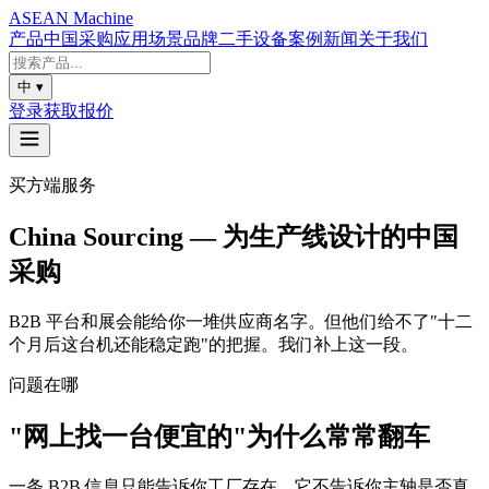
ASEAN
Machine
产品
中国采购
应用场景
品牌
二手设备
案例
新闻
关于我们
中
▾
登录
获取报价
买方端服务
China Sourcing — 为生产线设计的中国
采购
B2B 平台和展会能给你一堆供应商名字。但他们给不了"十二
个月后这台机还能稳定跑"的把握。我们补上这一段。
问题在哪
"网上找一台便宜的"为什么常常翻车
一条 B2B 信息只能告诉你工厂存在。它不告诉你主轴是否真