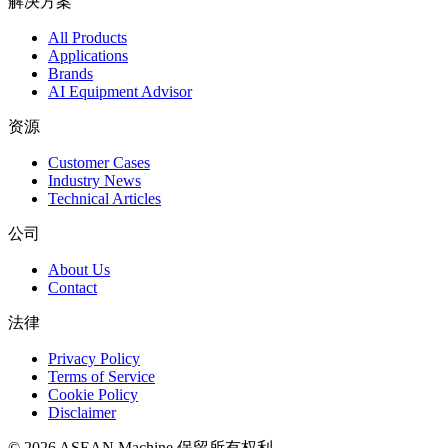
解决方案
All Products
Applications
Brands
AI Equipment Advisor
资源
Customer Cases
Industry News
Technical Articles
公司
About Us
Contact
法律
Privacy Policy
Terms of Service
Cookie Policy
Disclaimer
© 2026 ASEAN Machine 保留所有权利