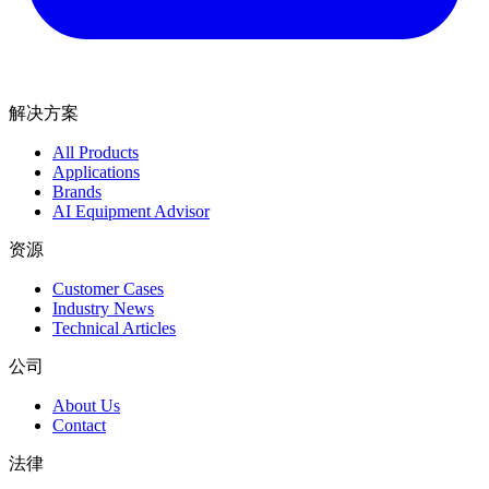
解决方案
All Products
Applications
Brands
AI Equipment Advisor
资源
Customer Cases
Industry News
Technical Articles
公司
About Us
Contact
法律