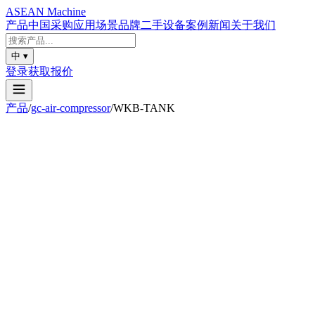
ASEAN
Machine
产品
中国采购
应用场景
品牌
二手设备
案例
新闻
关于我们
中
▾
登录
获取报价
产品
/
gc-air-compressor
/
WKB-TANK